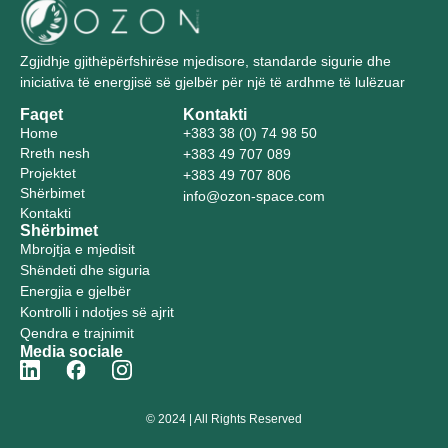
Zgjidhje gjithëpërfshirëse mjedisore, standarde sigurie dhe
iniciativa të energjisë së gjelbër për një të ardhme të lulëzuar
Faqet
Kontakti
Home
+383 38 (0) 74 98 50
Rreth nesh
+383 49 707 089
Projektet
+383 49 707 806
Shërbimet
info@ozon-space.com
Kontakti
Shërbimet
Mbrojtja e mjedisit
Shëndeti dhe siguria
Energjia e gjelbër
Kontrolli i ndotjes së ajrit
Qendra e trajnimit
Media sociale
© 2024 | All Rights Reserved